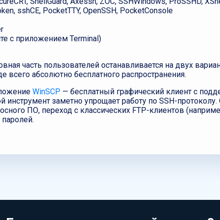
cureCRT, ShellGuard, Axessh, ZOC, SSHWindows, ProSSHD, XShe
ken, sshCE, PocketTTY, OpenSSH, PocketConsole
r
сте с приложением Terminal)
ная часть пользователей останавливается на двух вариан
е всего абсолютно бесплатного распространения.
иложение
WinSCP
— бесплатный графический клиент с подд
инструмент заметно упрощает работу по SSH-протоколу. Ст
осного ПО, переход с классических FTP-клиентов (например
 паролей.