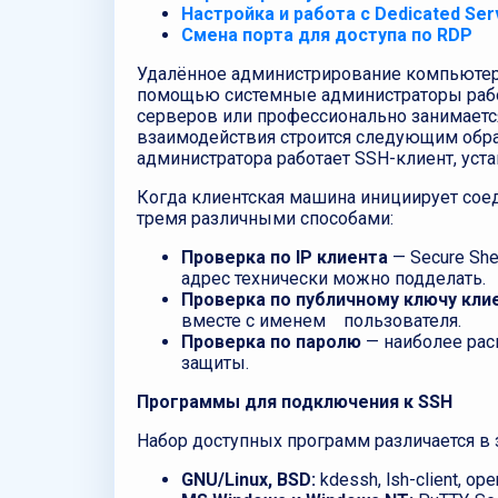
Настройка и работа с Dedicated Ser
Смена порта для доступа по RDP
Удалённое администрирование компьютеров 
помощью системные администраторы работ
серверов или профессионально занимаетс
взаимодействия строится следующим образо
администратора работает SSH-клиент, уст
Когда клиентская машина инициирует сое
тремя различными способами:
Проверка по IP клиента
— Secure Sh
адрес технически можно подделать.
Проверка по публичному ключу кли
вместе с именем пользователя.
Проверка по паролю
— наиболее рас
защиты.
Программы для подключения к SSH
Набор доступных программ различается в
GNU/Linux, BSD:
kdessh, lsh-client, open