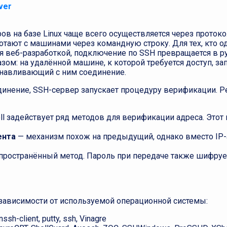
ver
на базе Linux чаще всего осуществляется через протокол 
ают с машинами через командную строку. Для тех, кто 
я веб-разработкой, подключение по SSH превращается в 
м: на удалённой машине, к которой требуется доступ, зап
анавливающий с ним соединение.
динение, SSH-сервер запускает процедуру верификации. 
ell задействует ряд методов для верификации адреса. Этот
ента
— механизм похож на предыдущий, однако вместо IP-
пространённый метод. Пароль при передаче также шифрует
 зависимости от используемой операционной системы:
ssh-client, putty, ssh, Vinagre