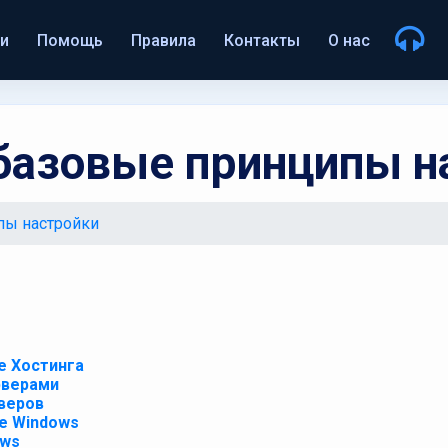
ги
Помощь
Правила
Контакты
О нас
 базовые принципы н
пы настройки
е Хостинга
рверами
веров
е Windows
ows