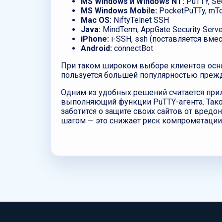
MS Windows
и
Windows NT:
PuTTY, Se
MS Windows Mobile:
PocketPuTTy, mTo
Mac OS:
NiftyTelnet SSH
Java:
MindTerm, AppGate Security Serve
iPhone:
i-SSH, ssh (поставляется вме
Android:
connectBot
При таком широком выборе клиентов основ
пользуется большей популярностью прежд
Одним из удобных решений считается пр
выполняющий функции PuTTY-агента. Такой 
заботится о защите своих сайтов от вредон
шагом — это снижает риск компрометации