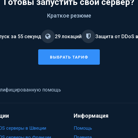
Готовы запустить свой сервер?
Краткое резюме
пуск за 55 секунд
29 локаций
Защита от DDoS 
ВЫБРАТЬ ТАРИФ
квалифицированную помощь
ции
Информация
DS серверы в Швеции
Помощь
DS серверы во Франции
Правила