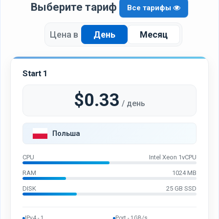
Выберите тариф
Все тарифы
Цена в
День
Месяц
Start 1
$0.33
/ день
Польша
CPU
Intel Xeon 1vCPU
RAM
1024 MB
DISK
25 GB SSD
IPv4 - 1
Port - 1GB/s