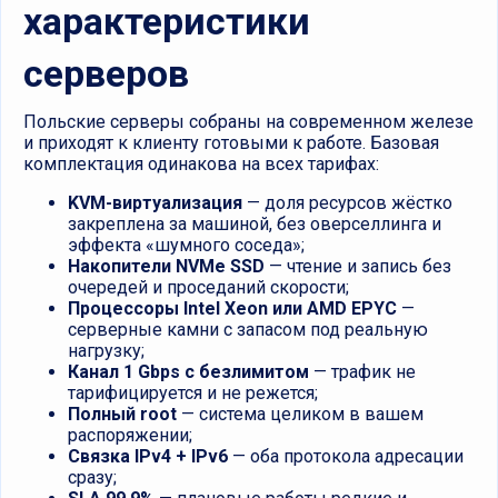
характеристики
серверов
Польские серверы собраны на современном железе
и приходят к клиенту готовыми к работе. Базовая
комплектация одинакова на всех тарифах:
KVM-виртуализация
— доля ресурсов жёстко
закреплена за машиной, без оверселлинга и
эффекта «шумного соседа»;
Накопители NVMe SSD
— чтение и запись без
очередей и проседаний скорости;
Процессоры Intel Xeon или
AMD
EPYC
—
серверные камни с запасом под реальную
нагрузку;
Канал 1 Gbps с безлимитом
— трафик не
тарифицируется и не режется;
Полный root
— система целиком в вашем
распоряжении;
Связка IPv4 + IPv6
— оба протокола адресации
сразу;