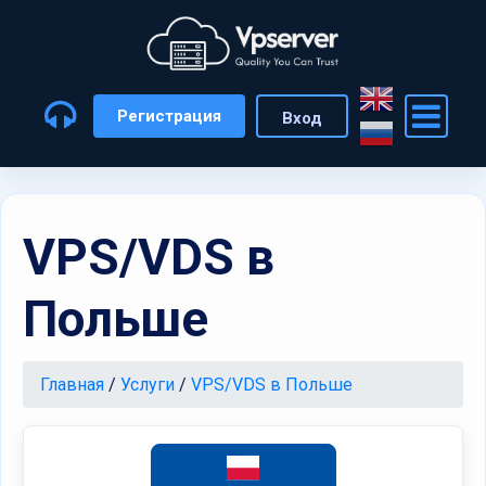
Регистрация
Вход
VPS/VDS в
Польше
Главная
/
Услуги
/
VPS/VDS в Польше