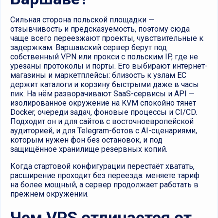
Сильная сторона польской площадки —
отзывчивость и предсказуемость, поэтому сюда
чаще всего переезжают проекты, чувствительные к
задержкам. Варшавский сервер берут под
собственный VPN или прокси с польским IP, где не
урезаны протоколы и порты. Его выбирают интернет-
магазины и маркетплейсы: близость к узлам ЕС
держит каталоги и корзину быстрыми даже в часы
пик. На нём разворачивают SaaS-сервисы и API —
изолированное окружение на KVM спокойно тянет
Docker, очереди задач, фоновые процессы и CI/CD.
Подходит он и для сайтов с восточноевропейской
аудиторией, и для Telegram-ботов с AI-сценариями,
которым нужен фон без остановок, и под
защищённое хранилище резервных копий.
Когда стартовой конфигурации перестаёт хватать,
расширение проходит без переезда: меняете тариф
на более мощный, а сервер продолжает работать в
прежнем окружении.
Чем VPS отличается от