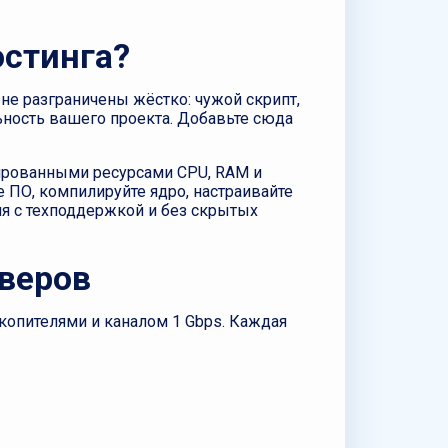
остинга?
не разграничены жёстко: чужой скрипт,
ьность вашего проекта. Добавьте сюда
тированными ресурсами CPU, RAM и
е ПО, компилируйте ядро, настраивайте
я с техподдержкой и без скрытых
рверов
копителями и каналом 1 Gbps. Каждая