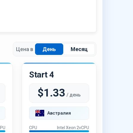
Цена в
День
Месяц
Start 4
$1.33
/ день
Австралия
CPU
CPU
Intel Xeon 2vCPU