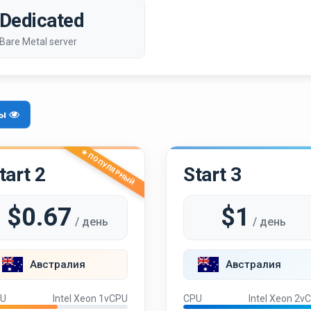
Dedicated
Bare Metal server
фы
★ ПОПУЛЯРНЫЙ
tart 2
Start 3
$0.67
$1
/ день
/ день
Австралия
Австралия
U
Intel Xeon 1vCPU
CPU
Intel Xeon 2v