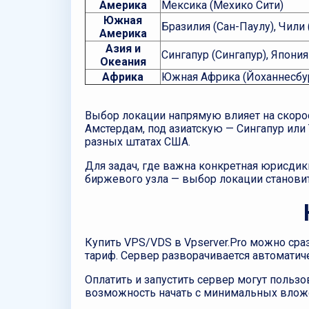
Америка
Мексика (Мехико Сити)
Южная
Бразилия (Сан-Паулу), Чили 
Америка
Азия и
Сингапур (Сингапур), Япония
Океания
Африка
Южная Африка (Йоханнесбу
Выбор локации напрямую влияет на скоро
Амстердам, под азиатскую — Сингапур или
разных штатах США.
Для задач, где важна конкретная юрисди
биржевого узла — выбор локации становит
Купить VPS/VDS в Vpserver.Pro можно сра
тариф. Сервер разворачивается автоматиче
Оплатить и запустить сервер могут пользо
возможность начать с минимальных вложен