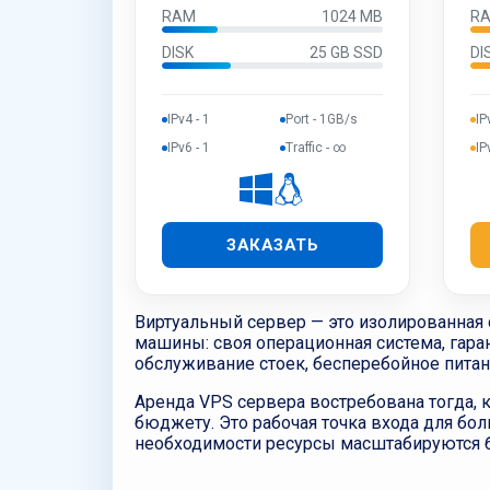
RAM
1024 MB
R
DISK
25 GB SSD
DI
IPv4 - 1
Port - 1GB/s
IP
IPv6 - 1
Traffic - ∞
IP
ЗАКАЗАТЬ
Виртуальный сервер — это изолированная 
машины: своя операционная система, гаран
обслуживание стоек, бесперебойное питани
Аренда VPS сервера востребована тогда, 
бюджету. Это рабочая точка входа для бо
необходимости ресурсы масштабируются бе